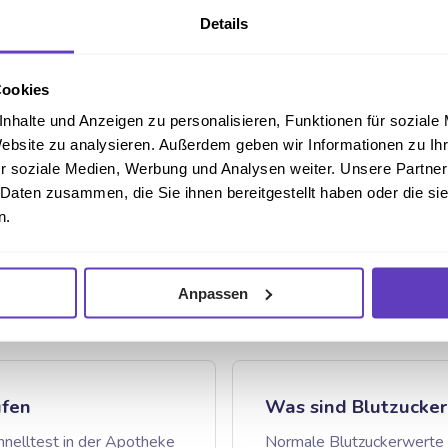
Facebook
E-mail
Link kopieren
Drucken
Details
Cookies
Schritte
Schrittzähler
nhalte und Anzeigen zu personalisieren, Funktionen für soziale
Website zu analysieren. Außerdem geben wir Informationen zu I
ar dieser Artikel hilfreich?
r soziale Medien, Werbung und Analysen weiter. Unsere Partner
 Daten zusammen, die Sie ihnen bereitgestellt haben oder die s
Ja, danke!
Nicht wirklich
n.
Anpassen
üfen
Was sind Blutzucke
hnelltest in der Apotheke
Normale Blutzuckerwerte 