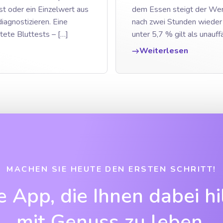
st oder ein Einzelwert aus
dem Essen steigt der Wert
agnostizieren. Eine
nach zwei Stunden wieder
tete Bluttests – […]
unter 5,7 % gilt als unauffä
Weiterlesen
MACHEN SIE HEUTE DEN ERSTEN SCHRITT!
e App, die Ihnen dabei hil
mit Genuss zu leben.