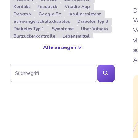
Kontakt
Feedback
Vitadio App
D
Desktop
Google Fit
Insulinresistenz
W
Schwangerschaftsdiabetes
Diabetes Typ 3
Diabetes Typ 1
Symptome
Über Vitadio
V
Blutzuckerkontrolle
Lebensmittel
v
Herunterladung
Sport
Pathophysiologie
Alle anzeigen
a
Nutri-Score
Digitale Therapie
Diabetes Management
Nephropathie
A
DiGA
App auf Rezept
Kosten
Weihnachtszeit und Diabetes
Download
Anmeldung
Registrierung
Benutzerkonto
Konto
Diät
Ernährung
Programm
Bewegung
Diagnose Diabetes
Diabetische Neuropathie
Ulzerationen
Diabetisches Fußsyndrom
Diabetischer Fuß
Nierenerkrankung
Nieren
Diabetische Retinopathie
Retinopathie