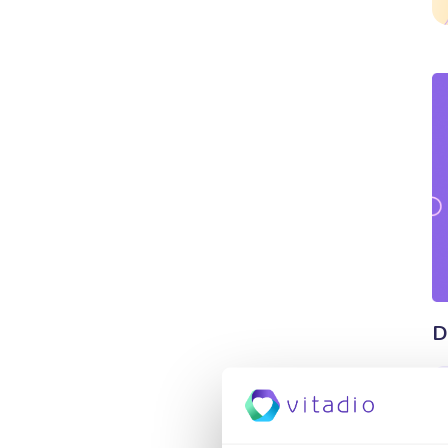
Diabetes in der Familie
Prävalenzrisiko
Insulin
Prädiabetes
Diabetesarten
Typ-2-Diabetes
Diabetes
Adipositas
Metabolisches Syndrom
Diabetiker
Leberzirrhose
Risiko von Krebs
Wichtigste Ballaststoffquellen
Glucose
Monosaccharide
Einfachzuckern
Hauptnährstoffen
Kohlenhydrate
Gesüßte Getränke
Tiefkühlfertiggerichte
Negative Auswirkungen auf die Gesundheit
Verarbeitete Lebensmittel
Alkohol und Diabetes
Nahrungsbestandteile
Ballaststoffe
Körperfettanteil
BMI Tabelle
D
Body Mass Index
Blutzuckermessgerät
Typ-II-Diabetes
Hyperglykämie
Beta-Zellen