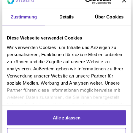
Blutzuckerkontrolle:
Menschen mit Typ-1-Diabetes
müssen ihren Blutzuckerspiegel regelmäßig
Zustimmung
Details
Über Cookies
kontrollieren.1 Dies kann mit herkömmlichen
Blutzuckermessgeräten oder kontinuierlich messenden
Glukosesensoren geschehen.
Diese Webseite verwendet Cookies
Ernährung und Bewegung:
Eine ausgewogene
Wir verwenden Cookies, um Inhalte und Anzeigen zu
Ernährung und regelmäßige körperliche Betätigung
personalisieren, Funktionen für soziale Medien anbieten
können dabei helfen, den Diabetes in den Griff zu
zu können und die Zugriffe auf unsere Website zu
5
bekommen und ein gesundes Gewicht zu halten.
analysieren. Außerdem geben wir Informationen zu Ihrer
Aufklärung:
Die Vermittlung von Wissen über Diabetes
Verwendung unserer Website an unsere Partner für
und ein aktives Selbstmanagement können die
soziale Medien, Werbung und Analysen weiter. Unsere
Blutzuckereinstellung und die Lebensqualität
Partner führen diese Informationen möglicherweise mit
verbessern.
weiteren Daten zusammen, die Sie ihnen bereitgestellt
haben oder die sie im Rahmen Ihrer Nutzung der Dienste
Fazit
gesammelt haben.
Alle zulassen
Typ-1-Diabetes ist eine komplexe Autoimmunerkrankung,
die durch eine eingestellte Insulinproduktion der