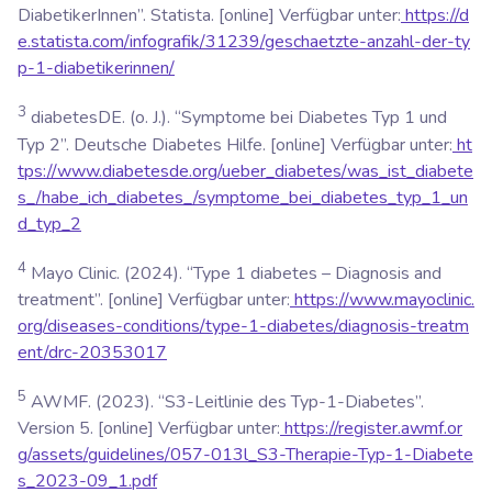
DiabetikerInnen”.
Statista.
[online] Verfügbar unter:
https://d
e.statista.com/infografik/31239/geschaetzte-anzahl-der-ty
p-1-diabetikerinnen/
3
diabetesDE. (o. J.). “Symptome bei Diabetes Typ 1 und
Typ 2”.
Deutsche Diabetes Hilfe.
[online] Verfügbar unter:
ht
tps://www.diabetesde.org/ueber_diabetes/was_ist_diabete
s_/habe_ich_diabetes_/symptome_bei_diabetes_typ_1_un
d_typ_2
4
Mayo Clinic. (2024). “Type 1 diabetes – Diagnosis and
treatment”. [online] Verfügbar unter:
https://www.mayoclinic.
org/diseases-conditions/type-1-diabetes/diagnosis-treatm
ent/drc-20353017
5
AWMF. (2023). “S3-Leitlinie des Typ-1-Diabetes”.
Version 5.
[online] Verfügbar unter:
https://register.awmf.or
g/assets/guidelines/057-013l_S3-Therapie-Typ-1-Diabete
s_2023-09_1.pdf