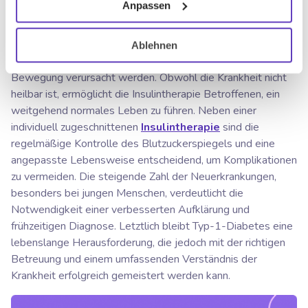
Anpassen
Bauchspeicheldrüse gekennzeichnet ist. Im Gegensatz zum
häufigeren Typ-2-Diabetes tritt Typ-1-Diabetes
vorwiegend bei Kindern und jungen Erwachsenen auf und
Ablehnen
kann nicht durch Lebensstilfaktoren wie Ernährung oder
Bewegung verursacht werden. Obwohl die Krankheit nicht
heilbar ist, ermöglicht die Insulintherapie Betroffenen, ein
weitgehend normales Leben zu führen. Neben einer
individuell zugeschnittenen
Insulintherapie
sind die
regelmäßige Kontrolle des Blutzuckerspiegels und eine
angepasste Lebensweise entscheidend, um Komplikationen
zu vermeiden. Die steigende Zahl der Neuerkrankungen,
besonders bei jungen Menschen, verdeutlicht die
Notwendigkeit einer verbesserten Aufklärung und
frühzeitigen Diagnose. Letztlich bleibt Typ-1-Diabetes eine
lebenslange Herausforderung, die jedoch mit der richtigen
Betreuung und einem umfassenden Verständnis der
Krankheit erfolgreich gemeistert werden kann.