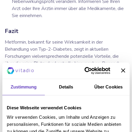
Nebenwirkungsprofil verändern. Informieren Sie Ihren
Arzt oder Ihre Ärztin immer über alle Medikamente, die
Sie einnehmen.
Fazit
Metformin, bekannt für seine Wirksamkeit in der
Behandlung von Typ-2-Diabetes, zeigt in aktuellen
Forschungen vielversprechende potenzielle Vorteile, die
über die reine Blutzuckerkontrolle hinausgehen. Dennoch
sollten diese Effekte mit Vorsicht betrachtet werden, da sie
bisher nicht ausreichend durch klinische Studien belegt sind.
Besonders hervorzuheben ist, dass der Erfolg des
Zustimmung
Details
Über Cookies
Medikaments oft stark von einer gesunden Lebensweise
abhängt. Eine ausgewogene Ernährung, regelmäßige
Bewegung und die Vermeidung bestimmter Substanzen
Diese Webseite verwendet Cookies
können die Wirkung des Medikaments optimieren und
Wir verwenden Cookies, um Inhalte und Anzeigen zu
gleichzeitig das Risiko von Nebenwirkungen minimieren.
personalisieren, Funktionen für soziale Medien anbieten
Zukünftige Forschungen werden zeigen, ob Metformin
zu können und die Zugriffe auf unsere Website zu