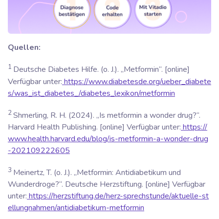
Quellen:
1
Deutsche Diabetes Hilfe. (o. J.). „Metformin“. [online]
Verfügbar unter:
https://www.diabetesde.org/ueber_diabete
s/was_ist_diabetes_/diabetes_lexikon/metformin
2
Shmerling, R. H. (2024). „Is metformin a wonder drug?“.
Harvard Health Publishing.
[online] Verfügbar unter:
https://
www.health.harvard.edu/blog/is-metformin-a-wonder-drug
-202109222605
3
Meinertz, T. (o. J.). „Metformin: Antidiabetikum und
Wunderdroge?“.
Deutsche Herzstiftung.
[online] Verfügbar
unter:
https://herzstiftung.de/herz-sprechstunde/aktuelle-st
ellungnahmen/antidiabetikum-metformin