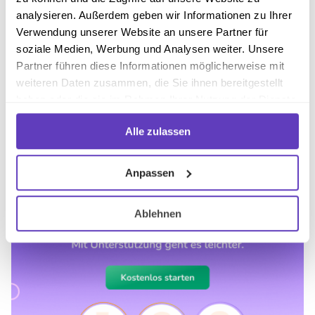
tatsächlich das Potenzial hat, über die Diabetesbehandlung
analysieren. Außerdem geben wir Informationen zu Ihrer
hinaus eine breitere Rolle in der Gesundheitsvorsorge
Verwendung unserer Website an unsere Partner für
einzunehmen. Derzeit ist es demnach nicht empfehlenswert,
soziale Medien, Werbung und Analysen weiter. Unsere
das Medikament als Nichtdiabetiker:in einzunehmen, um
Partner führen diese Informationen möglicherweise mit
beispielsweise Alterung oder Demenz vorzubeugen. Wie
weiteren Daten zusammen, die Sie ihnen bereitgestellt
immer sollten Erkrankte und Interessierte den Rat von
haben oder die sie im Rahmen Ihrer Nutzung der Dienste
medizinischem Fachpersonal einholen und sich auf bewährte,
gesammelt haben.
von Experten und Expertinnen überprüfte Forschung
Alle zulassen
verlassen, statt auf unfundierte Behauptungen im Internet
zu vertrauen.
Anpassen
Ablehnen