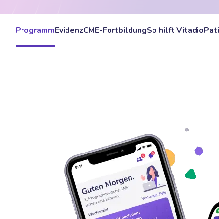
Programm
Evidenz
CME-Fortbildung
So hilft Vitadio
Pat