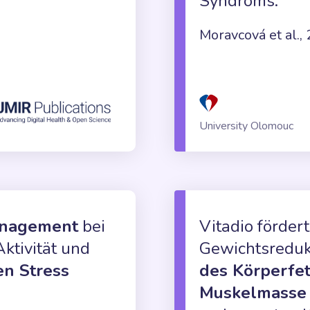
Syndroms.
Moravcová et al.,
University Olomouc
anagement
bei
Vitadio förder
ktivität und
Gewichtsreduk
en Stress
des Körperfet
Muskelmasse