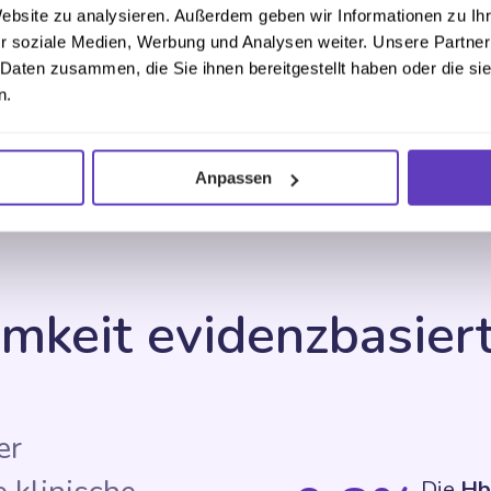
Website zu analysieren. Außerdem geben wir Informationen zu I
loggen sich täglich ein
r soziale Medien, Werbung und Analysen weiter. Unsere Partner
 Daten zusammen, die Sie ihnen bereitgestellt haben oder die s
(häufiger als bei LinkedIn)
n.
Anpassen
mkeit evidenzbasiert
er
Die
Hb