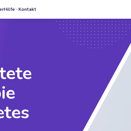
er
Hilfe
Kontakt
expand_more
tete
ie
etes