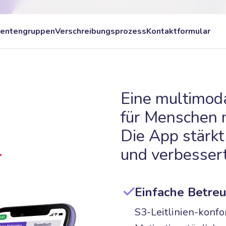
ientengruppen
Verschreibungsprozess
Kontaktformular
Eine multimoda
für Menschen 
Die App stärk
und verbessert
Einfache Betreu
S3-Leitlinien-konf