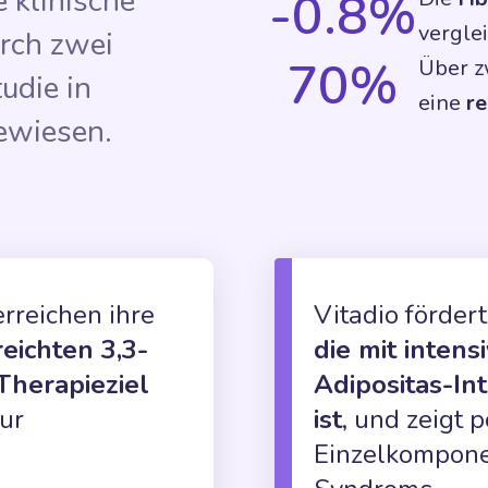
 klinische
-0.8%
vergle
urch zwei
70%
Über z
udie in
eine
re
ewiesen.
erreichen ihre
Vitadio förder
reichten 3,3-
die mit inten
Therapieziel
Adipositas-In
ur
ist
, und zeigt p
Einzelkompone