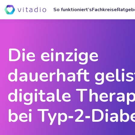
So funktioniert’s
Fachkreise
Ratgeb
Die einzige
dauerhaft gelis
digitale Therap
bei Typ‑2‑Diab