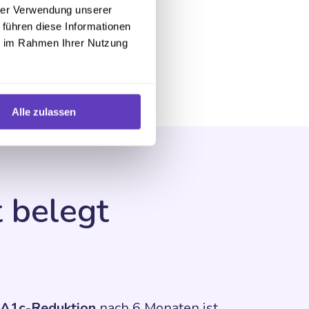
hrer Verwendung unserer
Durchschnittliche
 führen diese Informationen
ie im Rahmen Ihrer Nutzung
Nutzungszeit pro Monat
Alle zulassen
 belegt
A1c-Reduktion
nach 6 Monaten ist