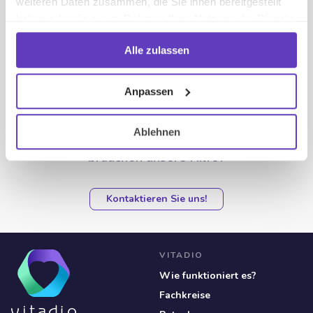
weiteren Daten zusammen, die Sie ihnen bereitgestellt
haben oder die sie im Rahmen Ihrer Nutzung der Dienste
Ist Vitadio für mich geeignet?
gesammelt haben.
Alle zulassen
Anpassen
SUPPORT
Ablehnen
Sie haben etwas auf dem Herzen oder
brauchen unsere Hilfe?
Kontaktieren Sie uns!
VITADIO
Wie funktioniert es?
Fachkreise