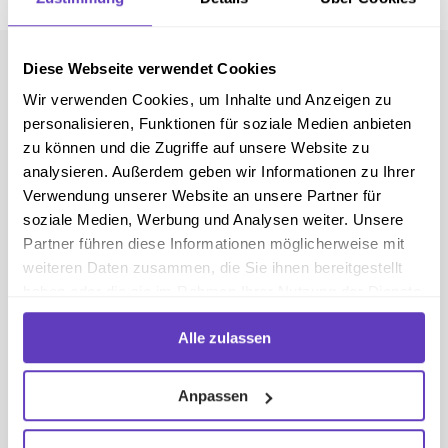
Diese Webseite verwendet Cookies
Wir verwenden Cookies, um Inhalte und Anzeigen zu
personalisieren, Funktionen für soziale Medien anbieten
zu können und die Zugriffe auf unsere Website zu
analysieren. Außerdem geben wir Informationen zu Ihrer
IN NUR 4 SCHRITTEN ZUM PROGRAMM
Verwendung unserer Website an unsere Partner für
Typ-2-Diabetes App - Hilfe beim
soziale Medien, Werbung und Analysen weiter. Unsere
Abnehmen
Partner führen diese Informationen möglicherweise mit
weiteren Daten zusammen, die Sie ihnen bereitgestellt
haben oder die sie im Rahmen Ihrer Nutzung der Dienste
Jetzt starten
gesammelt haben.
Alle zulassen
Anpassen
NUR 2 MINUTEN