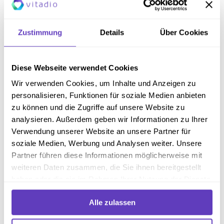
Bewegung sollte ein fester Bestandteil des Alltags
sein.
Zustimmung
Details
Über Cookies
Schlafhygiene
: Ausreichend Schlaf unterstützt die
allgemeine Gesundheit.
Psychisches Wohlbefinden
: Stressbewältigung
Diese Webseite verwendet Cookies
und psychische Unterstützung sind ebenfalls
Wir verwenden Cookies, um Inhalte und Anzeigen zu
5
wichtig.
personalisieren, Funktionen für soziale Medien anbieten
zu können und die Zugriffe auf unsere Website zu
Fazit
analysieren. Außerdem geben wir Informationen zu Ihrer
Verwendung unserer Website an unsere Partner für
Adipositas stellt aufgrund der vielfältigen gesundheitlichen
soziale Medien, Werbung und Analysen weiter. Unsere
Risiken eine ernsthafte Bedrohung dar. Die Erkrankung führt
Partner führen diese Informationen möglicherweise mit
nicht nur zu mechanischen Belastungen, wie
weiteren Daten zusammen, die Sie ihnen bereitgestellt
Gelenkproblemen und Schlafapnoe, sondern auch zu
haben oder die sie im Rahmen Ihrer Nutzung der Dienste
erheblichen kardiometabolischen Komplikationen, darunter
gesammelt haben.
Insulinresistenz und Bluthochdruck. Des Weiteren besteht
Alle zulassen
ein erhöhtes Risiko für
Typ-2-Diabetes
und Herz-Kreislauf-
Erkrankungen sowie mentale Erkrankungen.