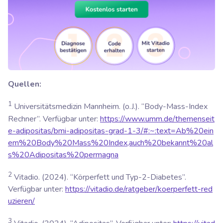
Quellen:
1
Universitätsmedizin Mannheim. (o.J.). “Body-Mass-Index
Rechner”. Verfügbar unter:
https://www.umm.de/themenseit
e-adipositas/bmi-adipositas-grad-1-3/#:~:text=Ab%20ein
em%20Body%20Mass%20Index,auch%20bekannt%20al
s%20Adipositas%20permagna
2
Vitadio. (2024). “Körperfett und Typ-2-Diabetes”.
Verfügbar unter:
https://vitadio.de/ratgeber/koerperfett-red
uzieren/
3