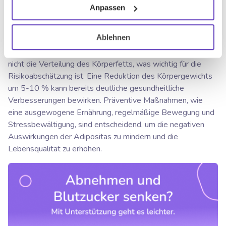
Anpassen
Der Body-Mass-Index (BMI) ist ein weit verbreiteter
Indikator, um Übergewicht zu klassifizieren, indem das
Ablehnen
Gewicht im Verhältnis zur Körpergröße bewertet wird.
Obwohl der BMI nützlich ist, berücksichtigt diese Methode
nicht die Verteilung des Körperfetts, was wichtig für die
Risikoabschätzung ist. Eine Reduktion des Körpergewichts
um 5-10 % kann bereits deutliche gesundheitliche
Verbesserungen bewirken. Präventive Maßnahmen, wie
eine ausgewogene Ernährung, regelmäßige Bewegung und
Stressbewältigung, sind entscheidend, um die negativen
Auswirkungen der Adipositas zu mindern und die
Lebensqualität zu erhöhen.