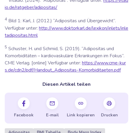
Vitadio. (2024). “Adipositas”. Verfügbar unter:
https://vitad
io.de/ratgeber/adipositas/
4
Bild 1: Karl, J. (2012.) “Adipositas und Übergewicht”.
Verfügbar unter:
http://www.doktorkarl.de/lexikon/inlets/inle
tadipositas.html
5
Schuster, H. und Schmid, S. (2019). “Adipositas und
Komorbiditäten – kardiovaskuläre Erkrankungen im Fokus”.
CME Verlag.
[online] Verfügbar unter:
https://www.cme-kur
s.de/cdn2/pdf/Handout_Adipositas-Komorbiditaeten.pdf
Diesen Artikel teilen
Facebook
E-mail
Link kopieren
Drucken
Adipositas
BMI Tabelle
Body Mass Index