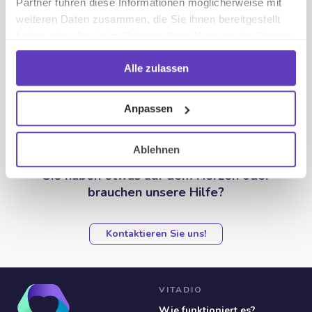
Partner führen diese Informationen möglicherweise mit
Management?
weiteren Daten zusammen, die Sie ihnen bereitgestellt
haben oder die sie im Rahmen Ihrer Nutzung der Dienste
gesammelt haben.
Ist Vitadio für mich geeignet?
Alle zulassen
Anpassen
Ablehnen
SUPPORT
Sie haben etwas auf dem Herzen oder
brauchen unsere Hilfe?
Kontaktieren Sie uns!
VITADIO
Wie funktioniert es?