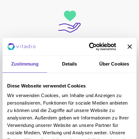
IN NUR 4 SCHRITTEN ZUM PROGRAMM
Typ-2-Diabetes App - Hilfe beim
Zustimmung
Details
Über Cookies
Abnehmen
Jetzt starten
Diese Webseite verwendet Cookies
Wir verwenden Cookies, um Inhalte und Anzeigen zu
personalisieren, Funktionen für soziale Medien anbieten
zu können und die Zugriffe auf unsere Website zu
analysieren. Außerdem geben wir Informationen zu Ihrer
Verwendung unserer Website an unsere Partner für
NUR 2 MINUTEN
soziale Medien, Werbung und Analysen weiter. Unsere
Wie gut bin ich in meinem Diabetes-