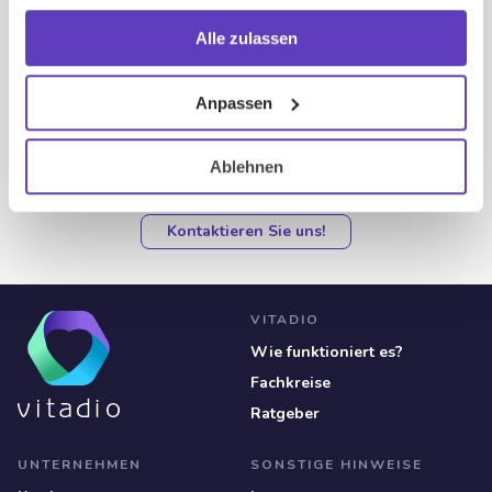
gesammelt haben.
Alle zulassen
Anpassen
SUPPORT
Sie haben etwas auf dem Herzen oder
brauchen unsere Hilfe?
Ablehnen
Kontaktieren Sie uns!
VITADIO
Wie funktioniert es?
Fachkreise
Ratgeber
UNTERNEHMEN
SONSTIGE HINWEISE