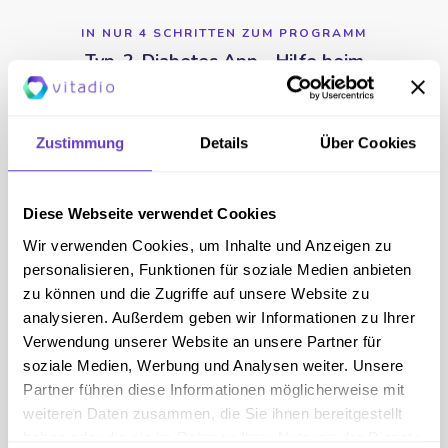
IN NUR 4 SCHRITTEN ZUM PROGRAMM
Typ-2-Diabetes App - Hilfe beim
Abnehmen
Zustimmung
Details
Über Cookies
Jetzt starten
Diese Webseite verwendet Cookies
Wir verwenden Cookies, um Inhalte und Anzeigen zu
personalisieren, Funktionen für soziale Medien anbieten
NUR 2 MINUTEN
zu können und die Zugriffe auf unsere Website zu
Wie gut bin ich in meinem Diabetes-
analysieren. Außerdem geben wir Informationen zu Ihrer
Management?
Verwendung unserer Website an unsere Partner für
soziale Medien, Werbung und Analysen weiter. Unsere
Partner führen diese Informationen möglicherweise mit
Ist Vitadio für mich geeignet?
weiteren Daten zusammen, die Sie ihnen bereitgestellt
haben oder die sie im Rahmen Ihrer Nutzung der Dienste