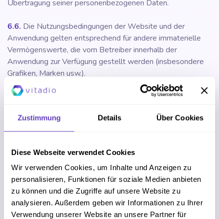
Übertragung seiner personenbezogenen Daten.
6.6.
Die Nutzungsbedingungen der Website und der
Anwendung gelten entsprechend für andere immaterielle
Vermögenswerte, die vom Betreiber innerhalb der
Anwendung zur Verfügung gestellt werden (insbesondere
Grafiken, Marken usw.).
7. Nutzerinhalt
Zustimmung
Details
Über Cookies
7.1.
Der Nutzer kann Inhalte in die Anwendung hochladen,
die beispielsweise als urheberrechtlich geschütztes Werk
Diese Webseite verwendet Cookies
gemäß § 2 UrhG oder als anderes gesetzlich geschütztes
Wir verwenden Cookies, um Inhalte und Anzeigen zu
immaterielles Eigentum (im Folgenden als "Nutzerinhalt"
personalisieren, Funktionen für soziale Medien anbieten
bezeichnet) geschützt sein können. Durch das Hochladen
zu können und die Zugriffe auf unsere Website zu
der Nutzerinhalte in die Anwendung gewährt der Nutzer
analysieren. Außerdem geben wir Informationen zu Ihrer
dem Betreiber das einfache Recht zur Nutzung des
Verwendung unserer Website an unsere Partner für