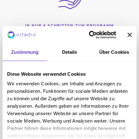
IN NUR 4 SCHRITTEN ZUM PROGRAMM
Typ-2-Diabetes App - Hilfe beim
Abnehmen
Zustimmung
Details
Über Cookies
Jetzt starten
Diese Webseite verwendet Cookies
Wir verwenden Cookies, um Inhalte und Anzeigen zu
personalisieren, Funktionen für soziale Medien anbieten
zu können und die Zugriffe auf unsere Website zu
NUR 2 MINUTEN
analysieren. Außerdem geben wir Informationen zu Ihrer
Wie gut bin ich in meinem Diabetes-
Verwendung unserer Website an unsere Partner für
Management?
soziale Medien, Werbung und Analysen weiter. Unsere
Partner führen diese Informationen möglicherweise mit
weiteren Daten zusammen, die Sie ihnen bereitgestellt