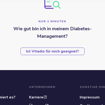
NUR 2 MINUTEN
Wie gut bin ich in meinem Diabetes-
Management?
Ist Vitadio für mich geeignet?
UNTERNEHMEN
SONSTIGE HI
niert es?
Karriere
Impressum