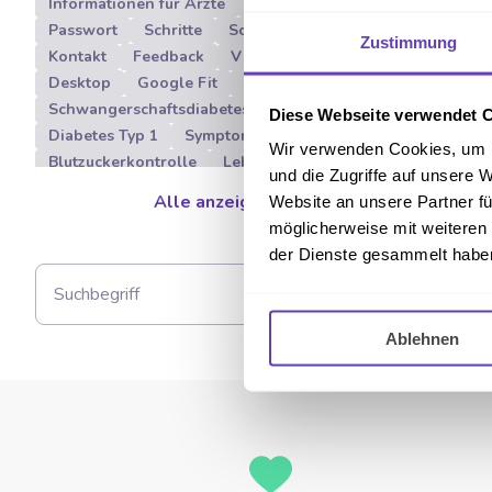
Informationen für Ärzte
Freischaltcode
Passwort
Schritte
Schrittzähler
Zustimmung
Kontakt
Feedback
Vitadio App
Desktop
Google Fit
Insulinresistenz
Schwangerschaftsdiabetes
Diabetes Typ 3
Diese Webseite verwendet 
Diabetes Typ 1
Symptome
Über Vitadio
Wir verwenden Cookies, um I
Blutzuckerkontrolle
Lebensmittel
und die Zugriffe auf unsere 
Herunterladung
Sport
Pathophysiologie
Alle anzeigen
Website an unsere Partner fü
Nutri-Score
Digitale Therapie
möglicherweise mit weiteren
Diabetes Management
Nephropathie
der Dienste gesammelt habe
DiGA
App auf Rezept
Kosten
Weihnachtszeit und Diabetes
Download
Anmeldung
Registrierung
Ablehnen
Benutzerkonto
Konto
Diät
Ernährung
Programm
Bewegung
Diagnose Diabetes
Diabetische Neuropathie
Ulzerationen
Diabetisches Fußsyndrom
Diabetischer Fuß
Nierenerkrankung
Nieren