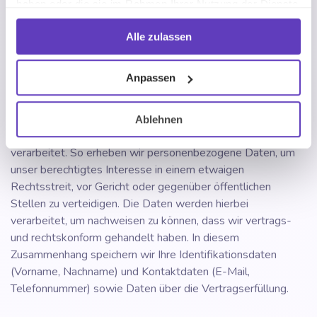
aufgeführte Möglichkeit (Link zur Abmeldung) oder über
haben oder die sie im Rahmen Ihrer Nutzung der Dienste
unsere, in dieser Datenschutzerklärung oben genannte E-
gesammelt haben.
Mail-Adresse.
Alle zulassen
1.5. Schutz der berechtigten Interessen
Anpassen
In begründeten Fällen werden die personenbezogenen
Daten auch für die Zwecke des Schutzes unserer
Ablehnen
berechtigten Interessen gemäß Art. 6 Abs. 1 lit. f) DSGVO
verarbeitet. So erheben wir personenbezogene Daten, um
unser berechtigtes Interesse in einem etwaigen
Rechtsstreit, vor Gericht oder gegenüber öffentlichen
Stellen zu verteidigen. Die Daten werden hierbei
verarbeitet, um nachweisen zu können, dass wir vertrags-
und rechtskonform gehandelt haben. In diesem
Zusammenhang speichern wir Ihre Identifikationsdaten
(Vorname, Nachname) und Kontaktdaten (E-Mail,
Telefonnummer) sowie Daten über die Vertragserfüllung.