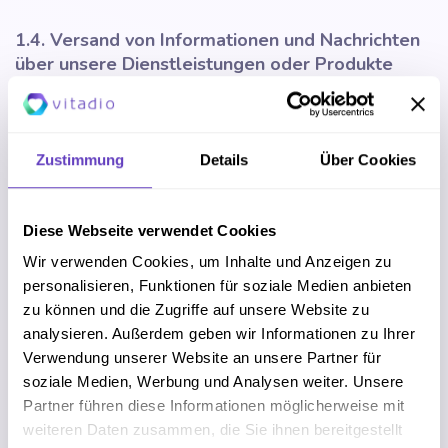
1.4. Versand von Informationen und Nachrichten
über unsere Dienstleistungen oder Produkte
Wir verarbeiten Ihre personenbezogenen Daten um
Informationen und Nachrichten über unsere Dienstleistungen
oder Produkte zu versenden, nur dann, wenn wir Ihre E-
Zustimmung
Details
Über Cookies
Mail-Adresse und/oder die Telefonnummer beim
Vertragsabschluss und der Dienstleistungserbringung
unsererseits erhalten haben, oder wenn Sie sich über die
Diese Webseite verwendet Cookies
Vitadio-Website oder die Anwendung durch Ihre vorherige
Wir verwenden Cookies, um Inhalte und Anzeigen zu
ausdrückliche Einwilligung aktiv für den Newsletter
personalisieren, Funktionen für soziale Medien anbieten
angemeldet und uns hierfür Ihre E-Mail-Adresse oder Ihre
zu können und die Zugriffe auf unsere Website zu
Telefonnummer mitgeteilt haben.
analysieren. Außerdem geben wir Informationen zu Ihrer
Verwendung unserer Website an unsere Partner für
Wenn Sie diese Nachrichten nicht mehr erhalten möchten,
soziale Medien, Werbung und Analysen weiter. Unsere
können Sie sich vom Newsletter jederzeit kostenlos
Partner führen diese Informationen möglicherweise mit
abmelden, und zwar auf die in jedem Newsletter
weiteren Daten zusammen, die Sie ihnen bereitgestellt