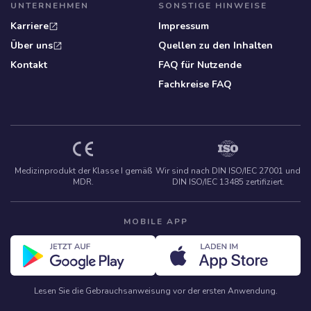
UNTERNEHMEN
SONSTIGE HINWEISE
Karriere
Impressum
open_in_new
Über uns
Quellen zu den Inhalten
open_in_new
Kontakt
FAQ für Nutzende
Fachkreise FAQ
Medizinprodukt der Klasse I gemäß
Wir sind nach DIN ISO/IEC 27001 und
MDR.
DIN ISO/IEC 13485 zertifiziert.
MOBILE APP
Lesen Sie die Gebrauchsanweisung vor der ersten Anwendung.