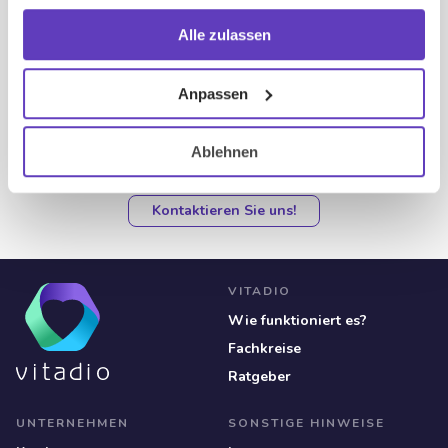
gesammelt haben.
Alle zulassen
Anpassen
SUPPORT
Sie haben etwas auf dem Herzen oder
brauchen unsere Hilfe?
Ablehnen
Kontaktieren Sie uns!
VITADIO
Wie funktioniert es?
Fachkreise
Ratgeber
UNTERNEHMEN
SONSTIGE HINWEISE