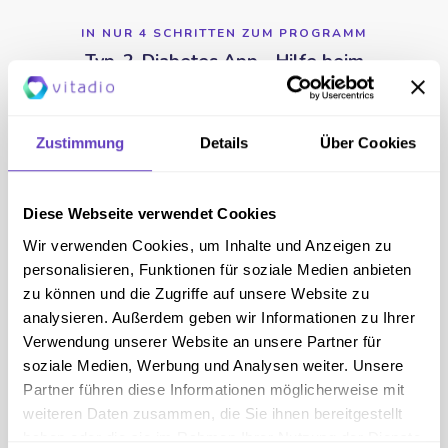
IN NUR 4 SCHRITTEN ZUM PROGRAMM
Typ-2-Diabetes App - Hilfe beim
Abnehmen
Zustimmung
Details
Über Cookies
Jetzt starten
Diese Webseite verwendet Cookies
Wir verwenden Cookies, um Inhalte und Anzeigen zu
personalisieren, Funktionen für soziale Medien anbieten
NUR 2 MINUTEN
zu können und die Zugriffe auf unsere Website zu
Wie gut bin ich in meinem Diabetes-
analysieren. Außerdem geben wir Informationen zu Ihrer
Management?
Verwendung unserer Website an unsere Partner für
soziale Medien, Werbung und Analysen weiter. Unsere
Partner führen diese Informationen möglicherweise mit
Ist Vitadio für mich geeignet?
weiteren Daten zusammen, die Sie ihnen bereitgestellt
haben oder die sie im Rahmen Ihrer Nutzung der Dienste