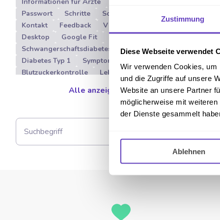
Informationen für Ärzte
Freischaltcode
Passwort
Schritte
Schrittzähler
Zustimmung
Kontakt
Feedback
Vitadio App
Desktop
Google Fit
Insulinresistenz
Schwangerschaftsdiabetes
Diabetes Typ 3
Diese Webseite verwendet 
Diabetes Typ 1
Symptome
Über Vitadio
Wir verwenden Cookies, um I
Blutzuckerkontrolle
Lebensmittel
und die Zugriffe auf unsere 
Herunterladung
Sport
Pathophysiologie
Alle anzeigen
Website an unsere Partner fü
Nutri-Score
Digitale Therapie
möglicherweise mit weiteren
Diabetes Management
Nephropathie
der Dienste gesammelt habe
DiGA
App auf Rezept
Kosten
Weihnachtszeit und Diabetes
Download
Anmeldung
Registrierung
Ablehnen
Benutzerkonto
Konto
Diät
Ernährung
Programm
Bewegung
Diagnose Diabetes
Diabetische Neuropathie
Ulzerationen
Diabetisches Fußsyndrom
Diabetischer Fuß
Nierenerkrankung
Nieren