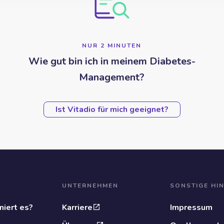
NUR 2 MINUTEN
Wie gut bin ich in meinem Diabetes-
Management?
Ist Vitadio für mich geeignet?
UNTERNEHMEN
SONSTIGE HI
niert es?
Karriere
Impressum