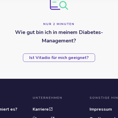
NUR 2 MINUTEN
Wie gut bin ich in meinem Diabetes-
Management?
Ist Vitadio für mich geeignet?
UNTERNEHMEN
SONSTIGE HI
niert es?
Karriere
Impressum