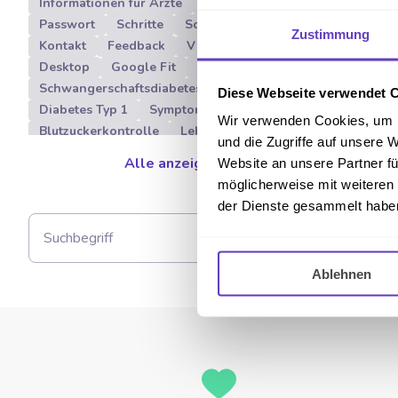
Informationen für Ärzte
Freischaltcode
Passwort
Schritte
Schrittzähler
Zustimmung
Kontakt
Feedback
Vitadio App
Desktop
Google Fit
Insulinresistenz
Schwangerschaftsdiabetes
Diabetes Typ 3
Diese Webseite verwendet 
Diabetes Typ 1
Symptome
Über Vitadio
Wir verwenden Cookies, um I
Blutzuckerkontrolle
Lebensmittel
und die Zugriffe auf unsere 
Herunterladung
Sport
Pathophysiologie
Alle anzeigen
Website an unsere Partner fü
Nutri-Score
Digitale Therapie
möglicherweise mit weiteren
Diabetes Management
Nephropathie
der Dienste gesammelt habe
DiGA
App auf Rezept
Kosten
Weihnachtszeit und Diabetes
Download
Anmeldung
Registrierung
Ablehnen
Benutzerkonto
Konto
Diät
Ernährung
Programm
Bewegung
Diagnose Diabetes
Diabetische Neuropathie
Ulzerationen
Diabetisches Fußsyndrom
Diabetischer Fuß
Nierenerkrankung
Nieren