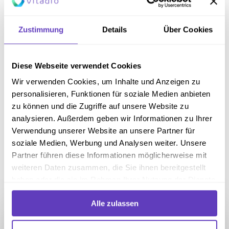
[…]
Weiterlesen
Zustimmung
Details
Über Cookies
Diese Webseite verwendet Cookies
Was sind Blutzuckerwerte?
Wir verwenden Cookies, um Inhalte und Anzeigen zu
Normale Blutzuckerwerte liegen nüchtern unter 100
personalisieren, Funktionen für soziale Medien anbieten
mg/dL (5,6 mmol/L). Nach dem Essen steigt der
zu können und die Zugriffe auf unsere Website zu
Wert kurzzeitig an und sollte bei gesunden
analysieren. Außerdem geben wir Informationen zu Ihrer
Erwachsenen nach zwei Stunden wieder unter 140
Verwendung unserer Website an unsere Partner für
mg/dL (7,8 mmol/L) fallen. Ein HbA1c-Wert unter
soziale Medien, Werbung und Analysen weiter. Unsere
Partner führen diese Informationen möglicherweise mit
5,7 % gilt als unauffällig. […]
weiteren Daten zusammen, die Sie ihnen bereitgestellt
Weiterlesen
haben oder die sie im Rahmen Ihrer Nutzung der Dienste
gesammelt haben.
Alle zulassen